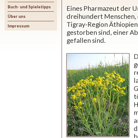
Eines Pharmazeut der Un
Buch- und Spieletipps
dreihundert Menschen, d
Über uns
Tigray-Region Äthiopien
Impressum
gestorben sind, einer A
gefallen sind.
D
g
r
l
G
t
H
m
a
d
b