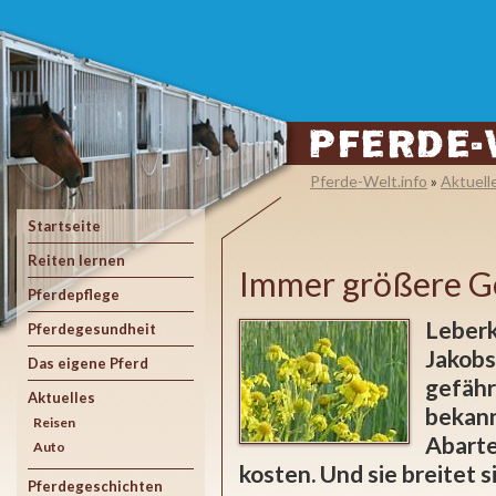
Pferde-Welt.info
»
Aktuell
Startseite
Reiten lernen
Immer größere Ge
Pferdepflege
Leberk
Pferdegesundheit
Jakobs
Das eigene Pferd
gefähr
Aktuelles
bekann
Reisen
Abarte
Auto
kosten. Und sie breitet 
Pferdegeschichten