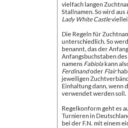
vielfach langen Zuchtna
Stallnamen. So wird aus
Lady White Castle
vielle
Die Regeln für Zuchtnam
unterschiedlich. So wer
benannt, das der Anfan
Anfangsbuchstaben des M
namens
Fabiola
kann als
Ferdinand
oder
Flair
hab
jeweiligen Zuchtverbänd
Einhaltung dann, wenn d
verwendet werden soll.
Regelkonform geht es au
Turnieren in Deutschlan
bei der F.N. mit einem e