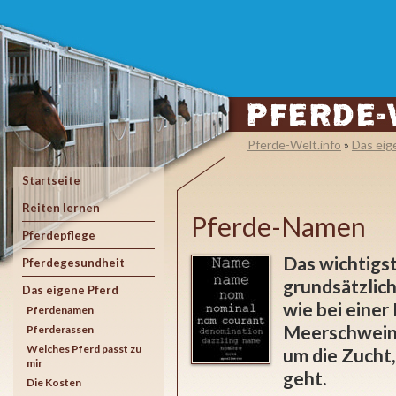
Pferde-Welt.info
»
Das eig
Startseite
Reiten lernen
Pferde-Namen
Pferdepflege
Das wichtigst
Pferdegesundheit
grundsätzlich
Das eigene Pferd
wie bei eine
Pferdenamen
Meerschweinc
Pferderassen
Welches Pferd passt zu
um die Zucht
mir
geht.
Die Kosten