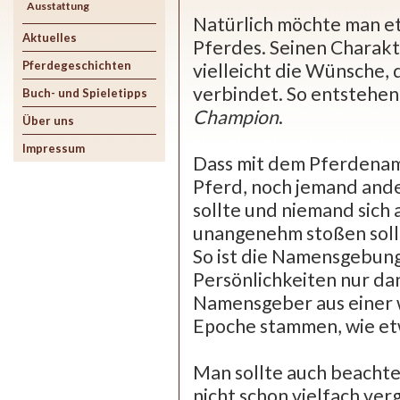
Ausstattung
Natürlich möchte man e
Aktuelles
Pferdes. Seinen Charakt
Pferdegeschichten
vielleicht die Wünsche, 
verbindet. So entstehe
Buch- und Spieletipps
Champion
.
Über uns
Impressum
Dass mit dem Pferdena
Pferd, noch jemand and
sollte und niemand sic
unangenehm stoßen sollte
So ist die Namensgebung
Persönlichkeiten nur da
Namensgeber aus einer w
Epoche stammen, wie e
Man sollte auch beachte
nicht schon vielfach ver