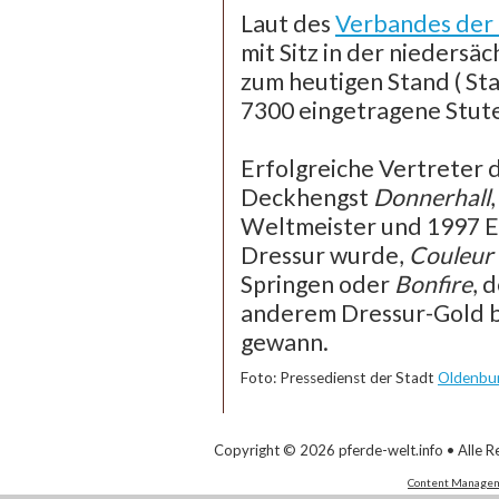
Laut des
Verbandes der 
mit Sitz in der niedersä
zum heutigen Stand ( St
7300 eingetragene Stut
Erfolgreiche Vertreter 
Deckhengst
Donnerhall
Weltmeister und 1997 E
Dressur wurde,
Couleur
Springen oder
Bonfire
, 
anderem Dressur-Gold b
gewann.
Foto: Pressedienst der Stadt
Oldenbu
Copyright © 2026 pferde-welt.info • Alle R
Content Managem