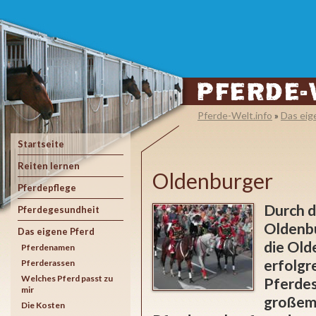
Pferde-Welt.info
»
Das eig
Startseite
Reiten lernen
Oldenburger
Pferdepflege
Durch d
Pferdegesundheit
Oldenbu
Das eigene Pferd
die Old
Pferdenamen
erfolgr
Pferderassen
Welches Pferd passt zu
Pferdes
mir
großem 
Die Kosten