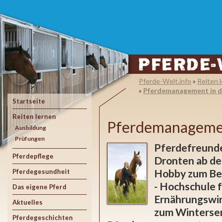
Pferde-Welt.info
»
Reiten 
»
Pferdemanagement in d
Startseite
Reiten lernen
Pferdemanagemen
Ausbildung
Prüfungen
Pferdefreunde
Pferdepflege
Dronten ab dem
Hobby zum Ber
Pferdegesundheit
- Hochschule 
Das eigene Pferd
Ernährungswir
Aktuelles
zum Winterse
Pferdegeschichten