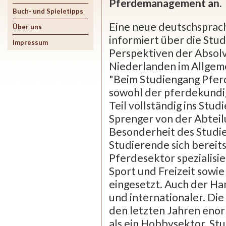
Pferdemanagement an.
Buch- und Spieletipps
Eine neue deutschsprach
Über uns
informiert über die Stu
Impressum
Perspektiven der Absol
Niederlanden im Allgem
"Beim Studiengang Pfe
sowohl der pferdekundig
Teil vollständig ins Stu
Sprenger von der Abteil
Besonderheit des Studien
Studierende sich bereits
Pferdesektor spezialisi
Sport und Freizeit sowi
eingesetzt. Auch der Ha
und internationaler. Die
den letzten Jahren enorm
als ein Hobbysektor. Stu